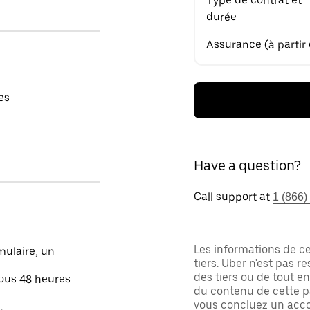
Type de contrat et
durée
Assurance (à partir
es
Have a question?
Call support at
1 (866)
Les informations de c
mulaire, un
tiers. Uber n'est pas 
des tiers ou de tout e
sous 48 heures
du contenu de cette pa
vous concluez un acco
.