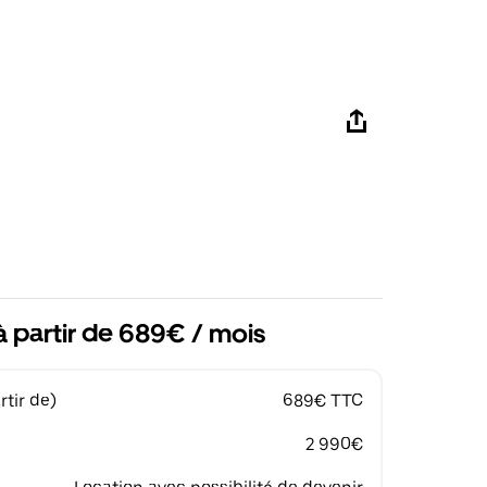
à partir de 689€ / mois
tir de)
689€ TTC
2 990€