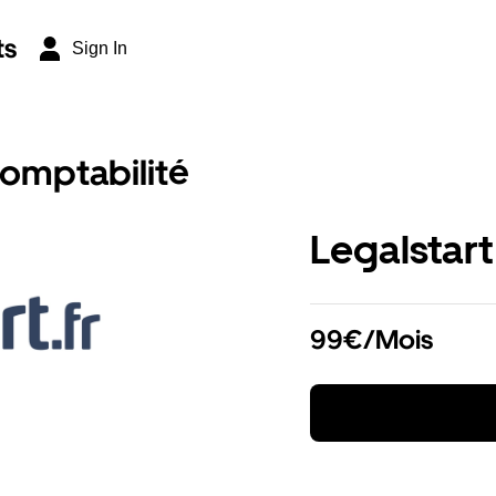
ts
Sign In
comptabilité
Legalstart
99€/Mois