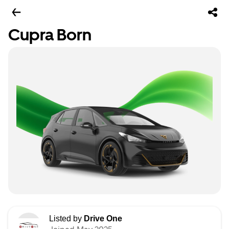
Cupra Born
Listed by
Drive One