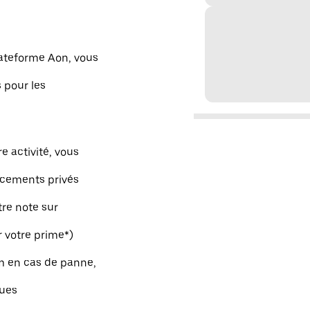
lateforme Aon, vous
 pour les
e activité, vous
acements privés
tre note sur
r votre prime*)
m en cas de panne,
ques