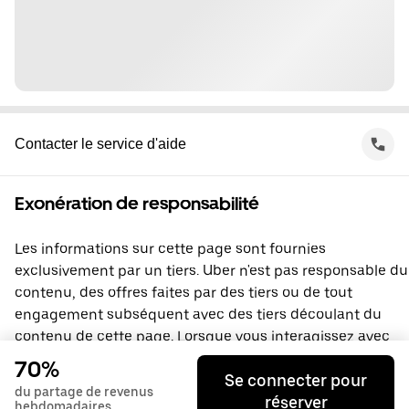
Contacter le service d'aide
Exonération de responsabilité
Les informations sur cette page sont fournies
exclusivement par un tiers. Uber n'est pas responsable du
contenu, des offres faites par des tiers ou de tout
engagement subséquent avec des tiers découlant du
contenu de cette page. Lorsque vous interagissez avec
un tiers, vous concluez une entente directement avec lui,
70%
Se connecter pour
à laquelle Uber ne prend pas part. Si vous avez des
du partage de revenus
réserver
questions, veuillez contacter directement le tiers.
hebdomadaires