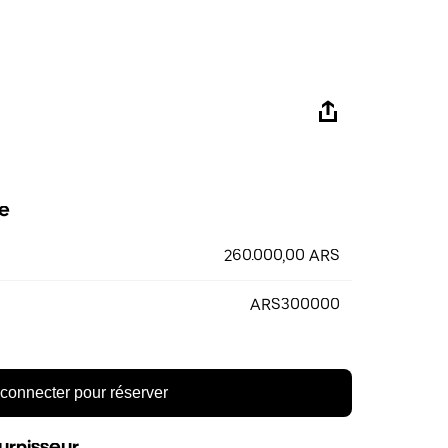
e
260.000,00 ARS
ARS300000
connecter pour réserver
urnisseur