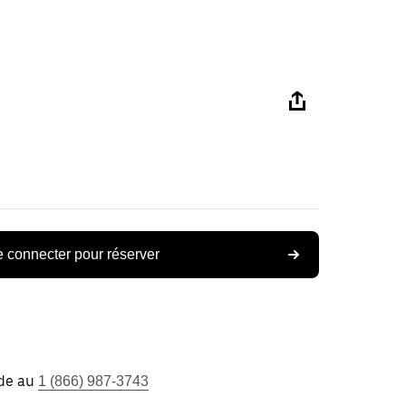
 connecter pour réserver
ide au
1 (866) 987-3743