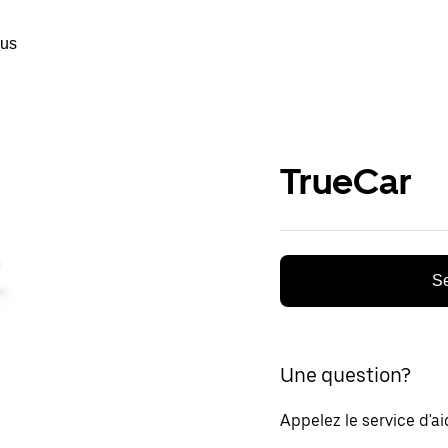
ous
TrueCar
Se
Une question?
Appelez le service d'a