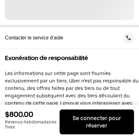
Contacter le service d'aide
Exonération de responsabilité
Les informations sur cette page sont fournies
exclusivement par un tiers. Uber n'est pas responsable du
contenu, des offres faites par des tiers ou de tout
engagement subséquent avec des tiers découlant du
contenu de cette page. Lorsque vous interagissez avec
un tiers, vous concluez une entente directement avec lui,
$800.00
Se connecter pour
à laquelle Uber ne prend pas part. Si vous avez des
Revenus hebdomadaires
réserver
questions, veuillez contacter directement le tiers.
fixes