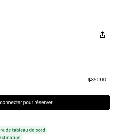
$850.00
connecter pour réserver
a de tableau de bord
estination