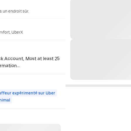
 un endroit sûr.
omfort, UberX
ck Account, Most at least 25
rmation...
ffeur expérimenté sur Uber
nimal