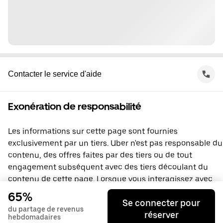
Contacter le service d'aide
Exonération de responsabilité
Les informations sur cette page sont fournies
exclusivement par un tiers. Uber n'est pas responsable du
contenu, des offres faites par des tiers ou de tout
engagement subséquent avec des tiers découlant du
contenu de cette page. Lorsque vous interagissez avec
un tiers, vous concluez une entente directement avec lui,
65%
Se connecter pour
à laquelle Uber ne prend pas part. Si vous avez des
du partage de revenus
réserver
questions, veuillez contacter directement le tiers.
hebdomadaires