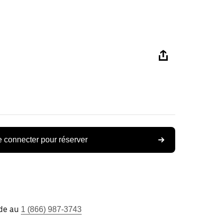
 connecter pour réserver
ide au
1 (866) 987-3743