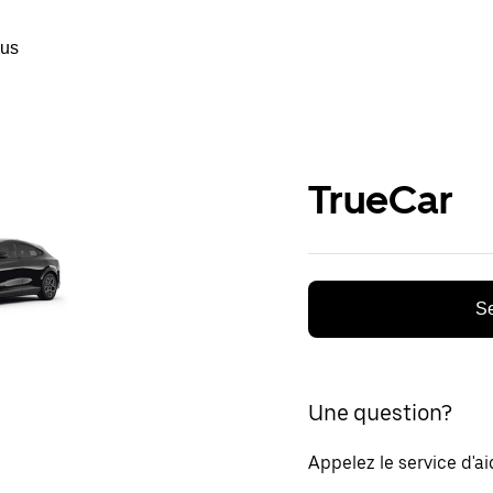
ous
TrueCar
Se
Une question?
Appelez le service d'a