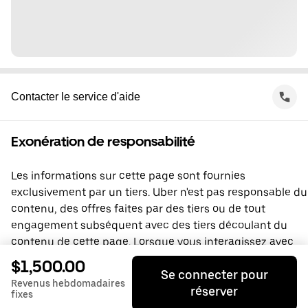
Contacter le service d'aide
Exonération de responsabilité
Les informations sur cette page sont fournies
exclusivement par un tiers. Uber n'est pas responsable du
contenu, des offres faites par des tiers ou de tout
engagement subséquent avec des tiers découlant du
contenu de cette page. Lorsque vous interagissez avec
un tiers, vous concluez une entente directement avec lui,
$1,500.00
Se connecter pour
à laquelle Uber ne prend pas part. Si vous avez des
Revenus hebdomadaires
réserver
questions, veuillez contacter directement le tiers.
fixes