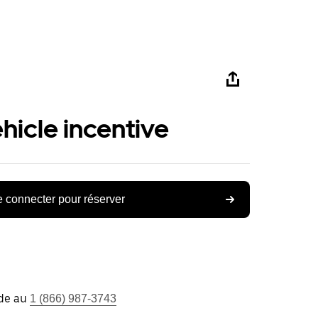
ehicle incentive
 connecter pour réserver
ide au
1 (866) 987-3743