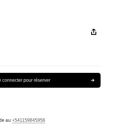
 connecter pour réserver
ide au
+541159845956