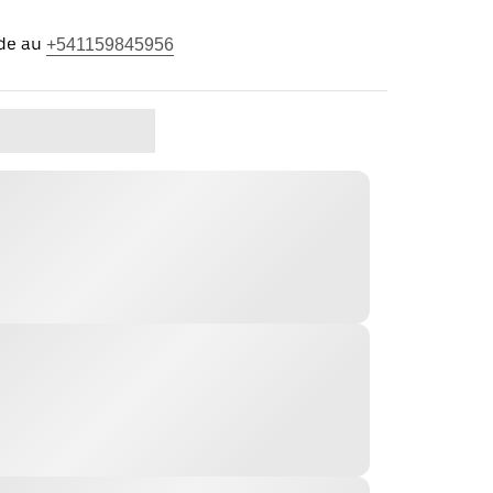
ide au
+541159845956