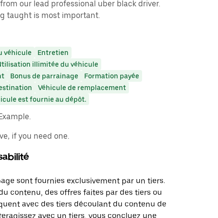
 from our lead professional uber black driver.
g taught is most important.
 véhicule
Entretien
tilisation illimitée du véhicule
nt
Bonus de parrainage
Formation payée
estination
Véhicule de remplacement
cule est fournie au dépôt.
 Example.
ve, if you need one.
abilité
page sont fournies exclusivement par un tiers.
u contenu, des offres faites par des tiers ou
uent avec des tiers découlant du contenu de
teragissez avec un tiers, vous concluez une