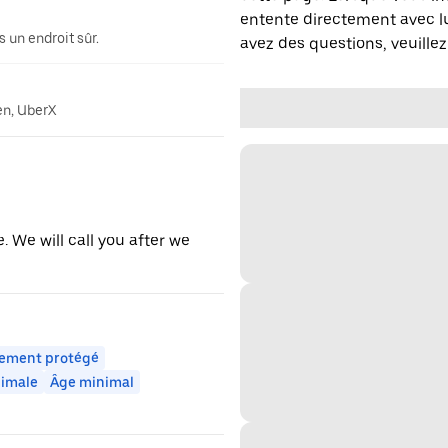
entente directement avec lu
 un endroit sûr.
avez des questions, veuillez
en, UberX
e. We will call you after we
ement protégé
nimale
Âge minimal