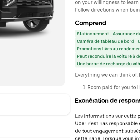
on your willingness to learn
Follow directions when bein
Comprend
Stationnement
Assurance du
Caméra de tableau de bord
U
Promotions liées au rendeme
Peut reconduire la voiture à d
Une borne de recharge du véhi
Everything we can think of.
Room paid for you to li
Exonération de respons
Les informations sur cette 
Uber n'est pas responsable d
de tout engagement subséq
cette page. Lorsque vous in