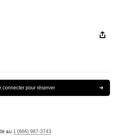
 connecter pour réserver
ide au
1 (866) 987-3743