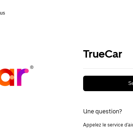
ous
TrueCar
Se
Une question?
Appelez le service d'a