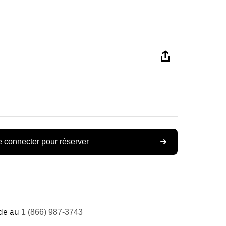
 connecter pour réserver
ide au
1 (866) 987-3743