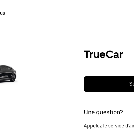
ous
TrueCar
Se
Une question?
Appelez le service d'a