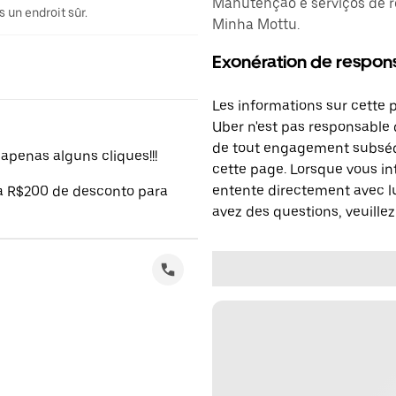
Manutenção e serviços de r
 un endroit sûr.
Minha Mottu.
Exonération de respons
Les informations sur cette 
Uber n'est pas responsable d
de tout engagement subséq
penas alguns cliques!!!
cette page. Lorsque vous in
entente directement avec lu
 a R$200 de desconto para
avez des questions, veuillez