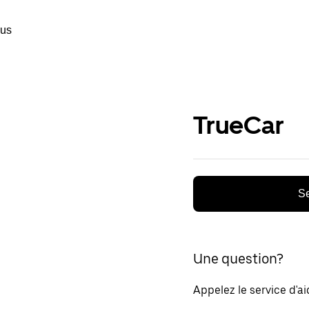
ous
TrueCar
Se
Une question?
Appelez le service d'a