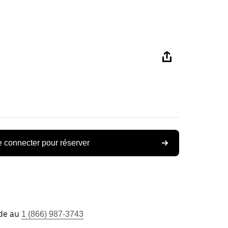
 connecter pour réserver
ide au
1 (866) 987-3743