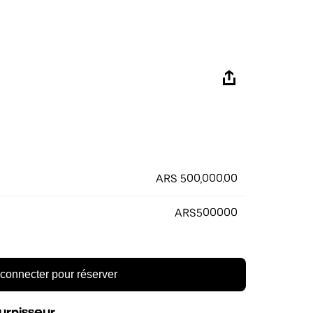
ARS 500,000.00
ARS500000
connecter pour réserver
urnisseur