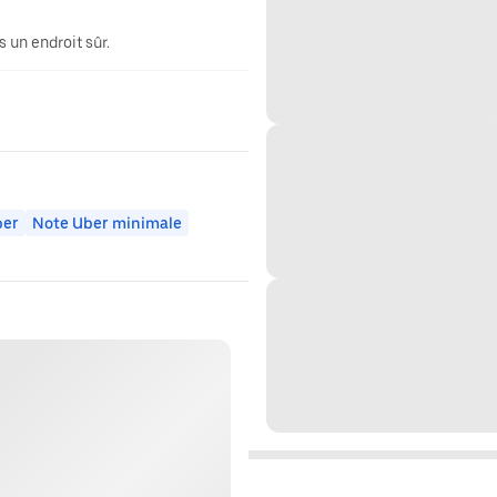
 un endroit sûr.
ber
Note Uber minimale