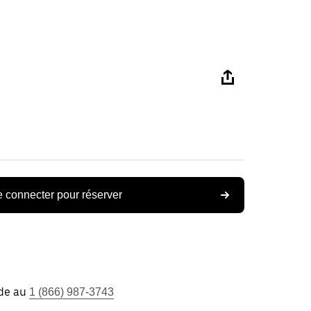
 connecter pour réserver
ide au
1 (866) 987-3743