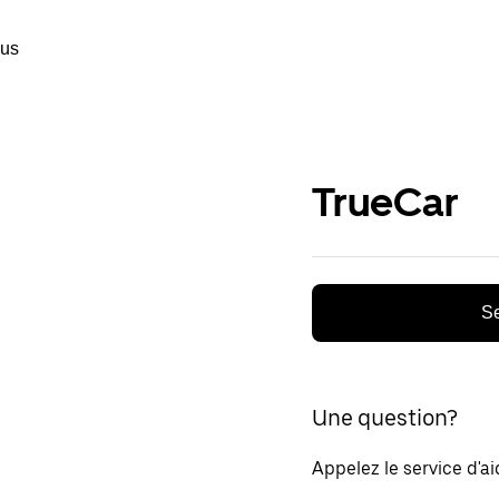
ous
TrueCar
Se
Une question?
Appelez le service d'a