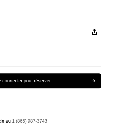
 connecter pour réserver
ide au
1 (866) 987-3743