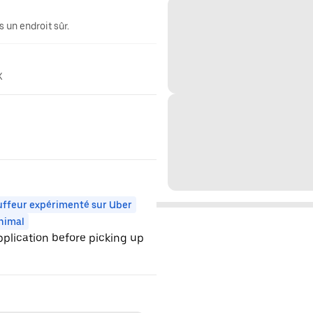
 un endroit sûr.
X
ffeur expérimenté sur Uber
nimal
application before picking up