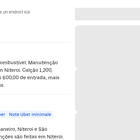
 un endroit sûr.
 Combustível. Manutenção
 Niteroi. Calção 1,200,
$ 600,00 de entrada, mais
s.
ber
Note Uber minimale
neiro, Niteroi e São
ções são feitas em Niteroi.