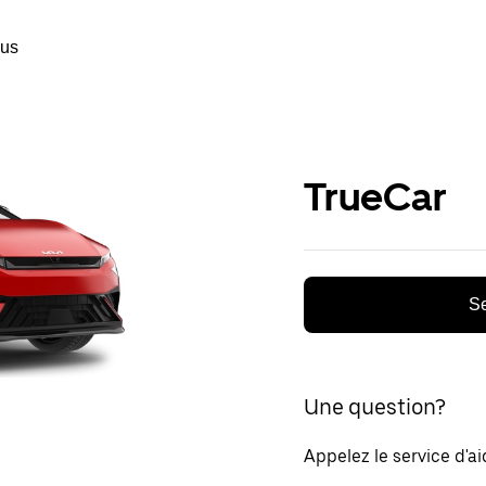
ous
TrueCar
Se
Une question?
Appelez le service d'a