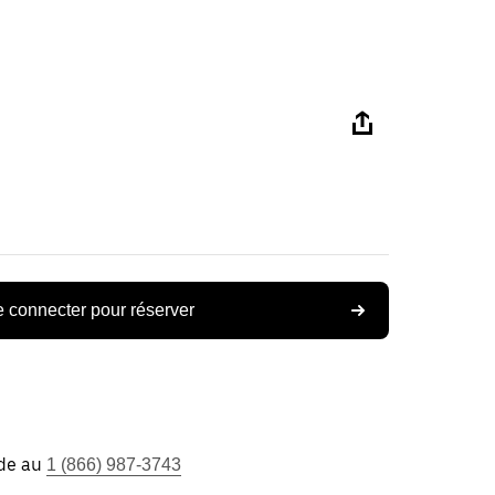
 connecter pour réserver
ide au
1 (866) 987-3743