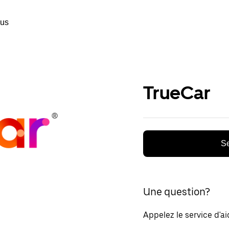
ous
TrueCar
Se
Une question?
Appelez le service d'a