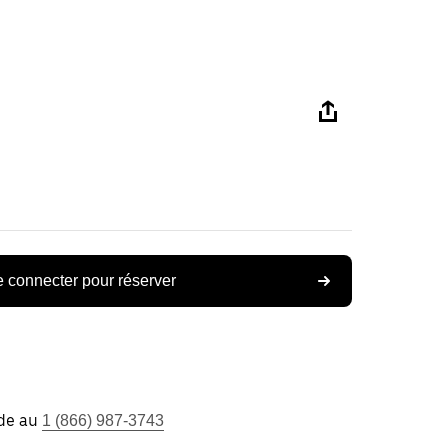
 connecter pour réserver
ide au
1 (866) 987-3743