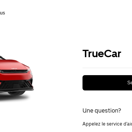
ous
TrueCar
Se
Une question?
Appelez le service d'a