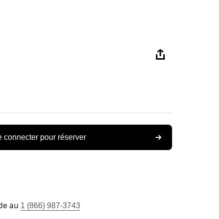
 connecter pour réserver
ide au
1 (866) 987-3743