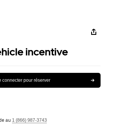
ehicle incentive
 connecter pour réserver
ide au
1 (866) 987-3743