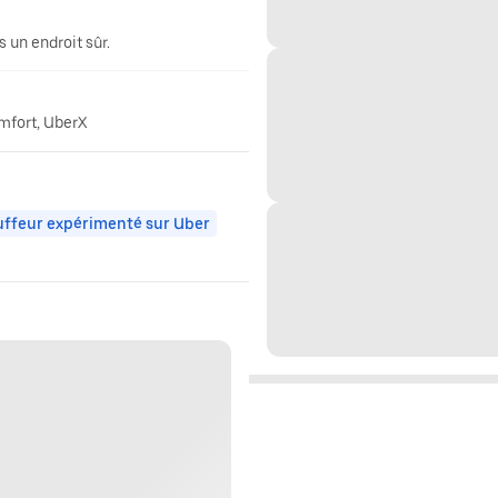
 un endroit sûr.
omfort, UberX
ffeur expérimenté sur Uber