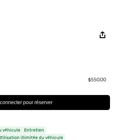
$550.00
connecter pour réserver
 véhicule
Entretien
tilisation illimitée du véhicule