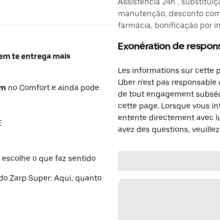
Assistência 24h , substitui
manutenção, desconto comb
farmácia, bonificação por i
Exonération de respons
uem te entrega mais
Les informations sur cette 
Uber n'est pas responsable d
km
no Comfort e ainda pode
de tout engagement subséq
cette page. Lorsque vous in
entente directement avec lu
E
avez des questions, veuillez
 escolhe o que faz sentido
do Zarp Super: Aqui, quanto