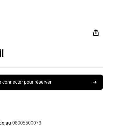
l
 connecter pour réserver
ide au
08005500073