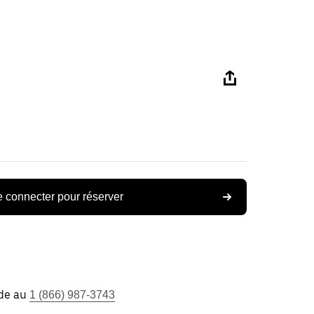
 connecter pour réserver
ide au
1 (866) 987-3743