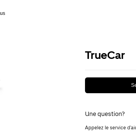
ous
TrueCar
Se
Une question?
Appelez le service d'a