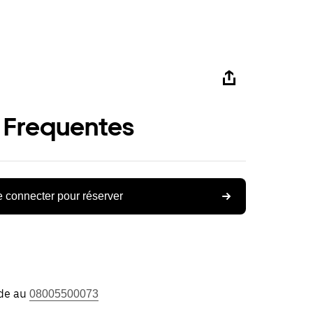
 Frequentes
 connecter pour réserver
ide au
08005500073