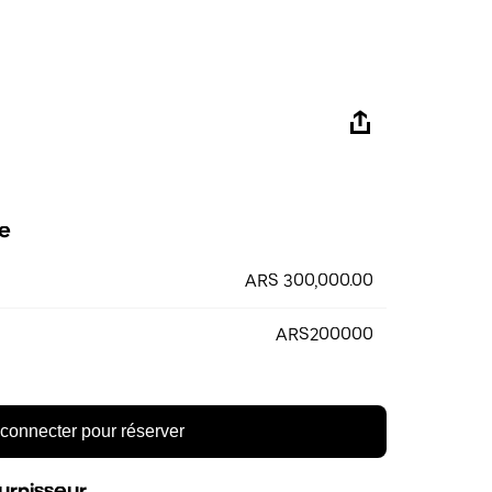
e
ARS 300,000.00
ARS200000
connecter pour réserver
urnisseur