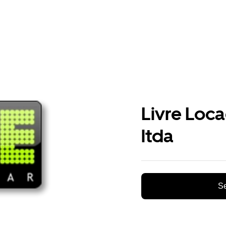
Livre Loc
ltda
Se