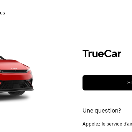
ous
TrueCar
Se
Une question?
Appelez le service d'a