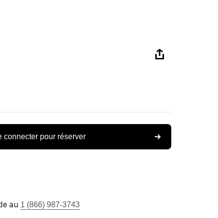
 connecter pour réserver
ide au
1 (866) 987-3743