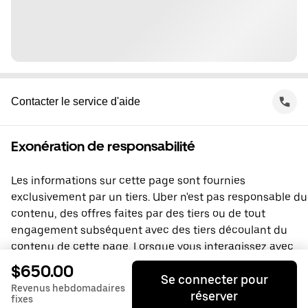
Contacter le service d'aide
Exonération de responsabilité
Les informations sur cette page sont fournies
exclusivement par un tiers. Uber n'est pas responsable du
contenu, des offres faites par des tiers ou de tout
engagement subséquent avec des tiers découlant du
contenu de cette page. Lorsque vous interagissez avec
un tiers, vous concluez une entente directement avec lui,
$650.00
Se connecter pour
à laquelle Uber ne prend pas part. Si vous avez des
Revenus hebdomadaires
réserver
questions, veuillez contacter directement le tiers.
fixes