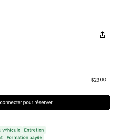
$23.00
connecter pour réserver
 véhicule
Entretien
nt
Formation payée