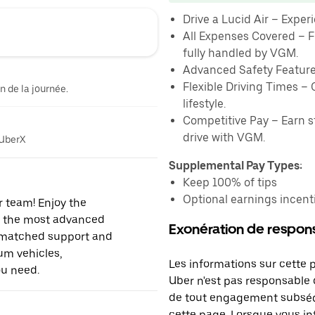
Drive a Lucid Air – Experie
All Expenses Covered – F
fully handled by VGM.
Advanced Safety Feature
Flexible Driving Times – 
n de la journée.
lifestyle.
Competitive Pay – Earn 
drive with VGM.
 UberX
Supplemental Pay Types:
Keep 100% of tips
Optional earnings incent
r team! Enjoy the
of the most advanced
Exonération de respons
unmatched support and
ium vehicles,
Les informations sur cette 
ou need.
Uber n'est pas responsable d
de tout engagement subséq
cette page. Lorsque vous in