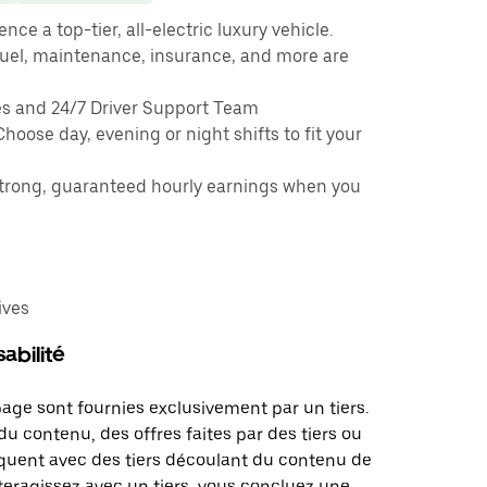
nce a top-tier, all-electric luxury vehicle.
uel, maintenance, insurance, and more are
s and 24/7 Driver Support Team
Choose day, evening or night shifts to fit your
strong, guaranteed hourly earnings when you
ives
abilité
page sont fournies exclusivement par un tiers.
u contenu, des offres faites par des tiers ou
uent avec des tiers découlant du contenu de
teragissez avec un tiers, vous concluez une