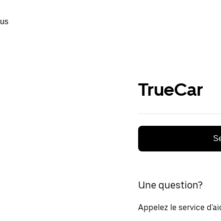
ous
TrueCar
Se
Une question?
Appelez le service d'a