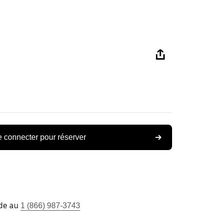
 connecter pour réserver
ide au
1 (866) 987-3743