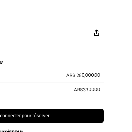
e
ARS 280,000.00
ARS330000
connecter pour réserver
urnisseur