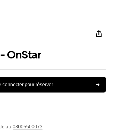
 - OnStar
 connecter pour réserver
ide au
08005500073