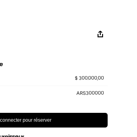
e
$ 300.000,00
ARS300000
connecter pour réserver
urnisseur