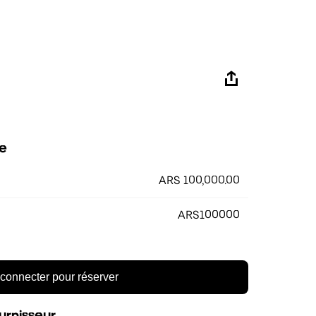
e
ARS 100,000.00
ARS100000
connecter pour réserver
urnisseur