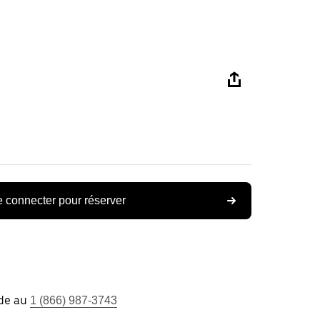
 connecter pour réserver
ide au
1 (866) 987-3743