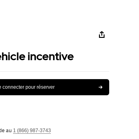
ehicle incentive
 connecter pour réserver
ide au
1 (866) 987-3743