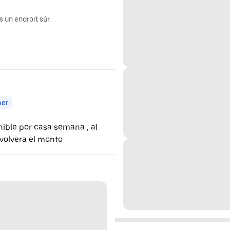
 un endroit sûr.
ber
nible por casa semana , al
evolvera el monto