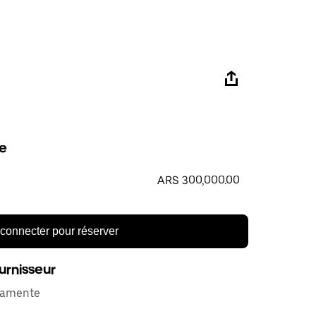
e
ARS 300,000.00
connecter pour réserver
urnisseur
olamente