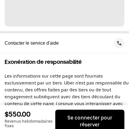
Contacter le service d'aide
Exonération de responsabilité
Les informations sur cette page sont fournies
exclusivement par un tiers. Uber n'est pas responsable du
contenu, des offres faites par des tiers ou de tout
engagement subséquent avec des tiers découlant du
contenu de cette page. Lorsque vous interagissez avec
un tiers, vous concluez une entente directement avec lui,
$550.00
Se connecter pour
à laquelle Uber ne prend pas part. Si vous avez des
Revenus hebdomadaires
réserver
questions, veuillez contacter directement le tiers.
fixes