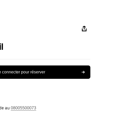
l
 connecter pour réserver
ide au
08005500073