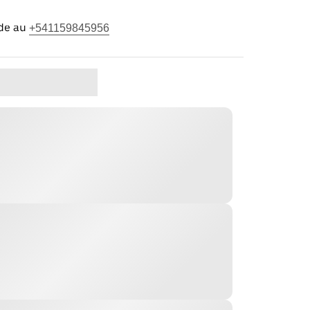
ide au
+541159845956